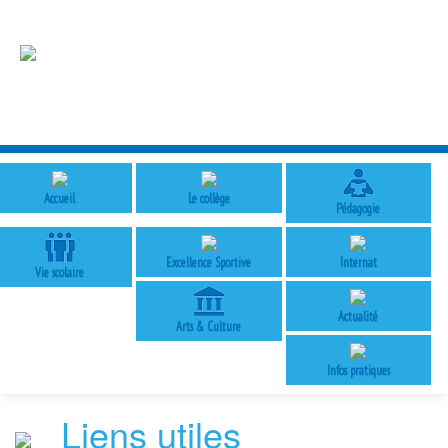
Accueil
Le collège
Pédagogie
Excellence Sportive
Internat
Vie scolaire
Actualité
Arts & Culture
Infos pratiques
Liens utiles