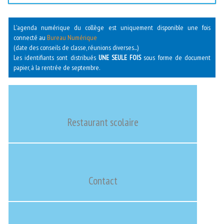
L'agenda numérique du collège est uniquement disponible une fois
connecté au
Bureau Numérique
(date des conseils de classe, réunions diverses...)
Les identifiants sont distribués
UNE SEULE FOIS
sous forme de document
papier, à la rentrée de septembre.
Restaurant scolaire
Contact