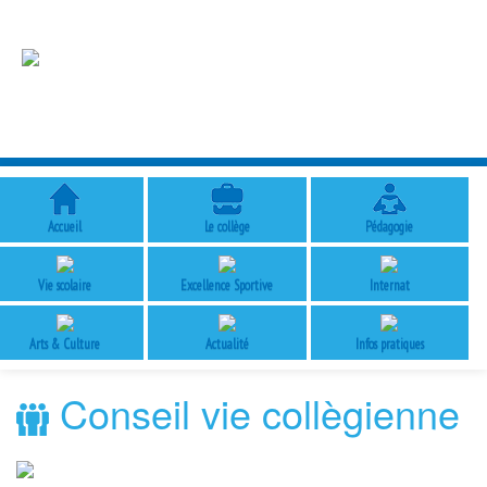
Accueil
Le collège
Pédagogie
Vie scolaire
Excellence Sportive
Internat
Arts & Culture
Actualité
Infos pratiques
Conseil vie collègienne