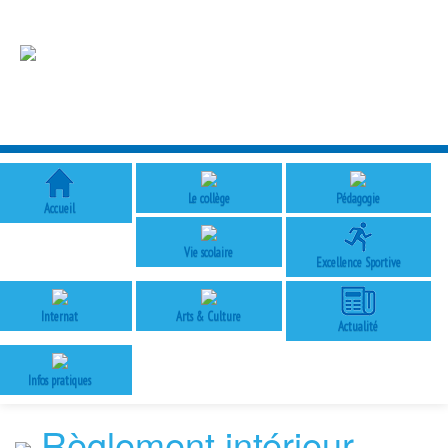
Le collège
Pédagogie
Accueil
Vie scolaire
Excellence Sportive
Internat
Arts & Culture
Actualité
Infos pratiques
Règlement intérieur