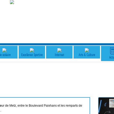
ie scolaire
Excellence Sportive
Internat
Arts & Culture
Actu
œur de Metz, entre le Boulevard Paixhans et les remparts de
e.