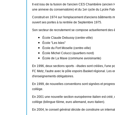
Il est issu de la fusion de l'ancien CES Chambière (ancien
une annexe du conservatoire) et du 1er cycle du Lycée Fabe
Construit en 1974 sur l'emplacement d'anciens bâtiments mil
ouvert ses portes à la rentrée de Septembre 1975.
Son secteur de recrutement se compose actuellement des é
École Claude Debussy (centre-ville)
École "Les Isles"
École du Fort Moselle (centre-ville)
École Michel Colucci (quartiers nord)
École de La Maxe (commune avoisinante)
En 1996, deux sections sports - études sont créées, l'une po
FC Metz, l'autre avec le pôle espoirs Basket régional. Le
d'enseignements obligatoires.
En 1999, de nouvelles conventions sont signées et progress
collège.
En 2001 une nouvelle section européenne italien est créé, c
collège (bilingue 6ème, euro allemand, euro italien).
En 2004, le conseil général décide de construire un internat 