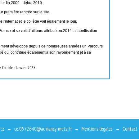
ier fin 2009 - début 2010.
r première rentrée sur le site.
'internat et le collège voit également le jour.
ance et se voit d’ailleurs attribué en 2014 la labellisation
issement développe depuis de nombreuses années un Parcours
arié qui contribue également à son rayonnement et à sa
l'article : Janvier 2025
Metz
ce.0572640@ac-nancy-metz.fr
Mentions légales
Contact