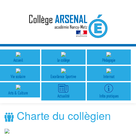
Accueil
Le collège
Pédagogie
Vie scolaire
Excellence Sportive
Internat
Arts & Culture
Actualité
Infos pratiques
Charte du collègien