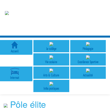
Le collège
Pédagogie
Accueil
Vie scolaire
Excellence Sportive
Arts & Culture
Actualité
Internat
Infos pratiques
Pôle élite