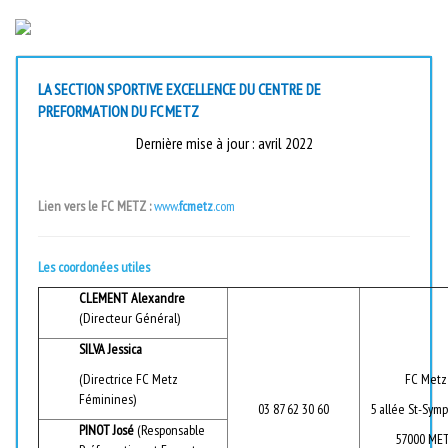
LA SECTION SPORTIVE EXCELLENCE DU CENTRE DE
PREFORMATION DU FC METZ
Dernière mise à jour : avril 2022
Lien vers le FC METZ :
www.
fcmetz
.com
Les coordonées utiles
CLEMENT Alexandre
(Directeur Général)
SILVA Jessica
(Directrice FC Metz
FC Metz
Féminines)
03 87 62 30 60
5 allée St-Sym
PINOT José
(Responsable
57000 ME