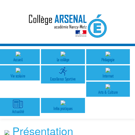
Accueil
Le collège
Pédagogie
Vie scolaire
Internat
Excellence Sportive
Arts & Culture
Infos pratiques
Actualité
Présentation