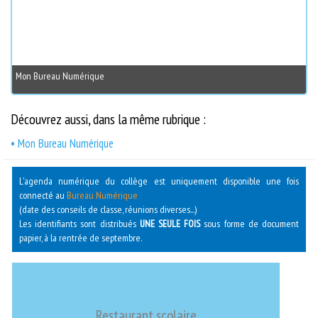
Mon Bureau Numérique
Découvrez aussi, dans la même rubrique :
• Mon Bureau Numérique
L'agenda numérique du collège est uniquement disponible une fois
connecté au
Bureau Numérique
(date des conseils de classe, réunions diverses...)
Les identifiants sont distribués
UNE SEULE FOIS
sous forme de document
papier, à la rentrée de septembre.
Restaurant scolaire