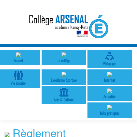
Accueil
Le collège
Pédagogie
Excellence Sportive
Internat
Vie scolaire
Actualité
Arts & Culture
Infos pratiques
Règlement