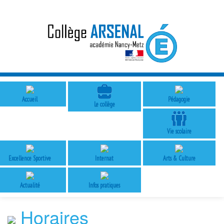
Accueil
Pédagogie
Le collège
Vie scolaire
Excellence Sportive
Internat
Arts & Culture
Actualité
Infos pratiques
Horaires