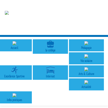
Accueil
Pédagogie
Le collège
Vie scolaire
Arts & Culture
Excellence Sportive
Internat
Actualité
Infos pratiques