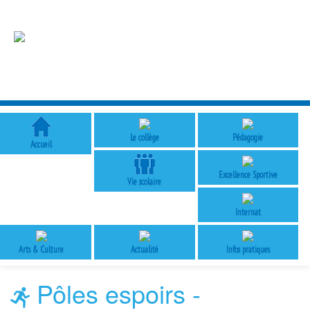
Le collège
Pédagogie
Accueil
Excellence Sportive
Vie scolaire
Internat
Arts & Culture
Actualité
Infos pratiques
Pôles espoirs -