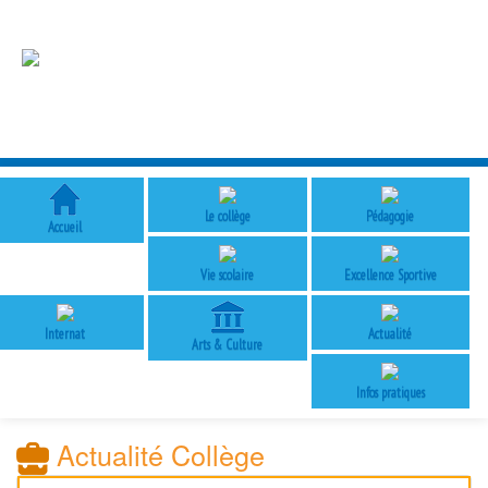
Le collège
Pédagogie
Accueil
Vie scolaire
Excellence Sportive
Internat
Actualité
Arts & Culture
Infos pratiques
Actualité Collège